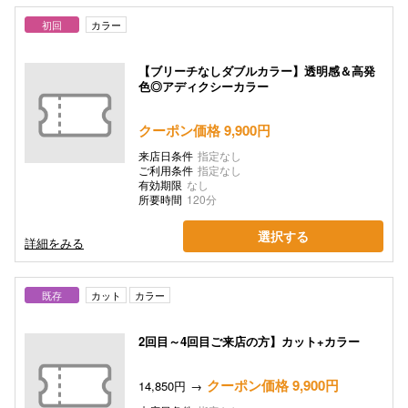
初回
カラー
【ブリーチなしダブルカラー】透明感＆高発
色◎アディクシーカラー
クーポン価格 9,900円
来店日条件
指定なし
ご利用条件
指定なし
有効期限
なし
所要時間
120分
選択する
詳細をみる
既存
カット
カラー
2回目～4回目ご来店の方】カット+カラー
クーポン価格 9,900円
14,850円