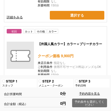
有効期限
なし
所要時間
150分
選択する
詳細をみる
初回
カット
その他
カラー
【外国人風カラー】カラー＋ブリーチカラー
クーポン価格 9,900円
来店日条件
指定なし
ご利用条件
併用不可/サービス料込/メンズもOK
有効期限
なし
所要時間
150分
STEP 1
STEP 2
STEP 3
選択する
スタッフ
メニュー・クーポン
予約日時
詳細をみる
0分
予約内容を見る
合計所要時間
初回
カット
カラー
その他
予約条件を選択してく
0円
合計金額（税込）
ださい