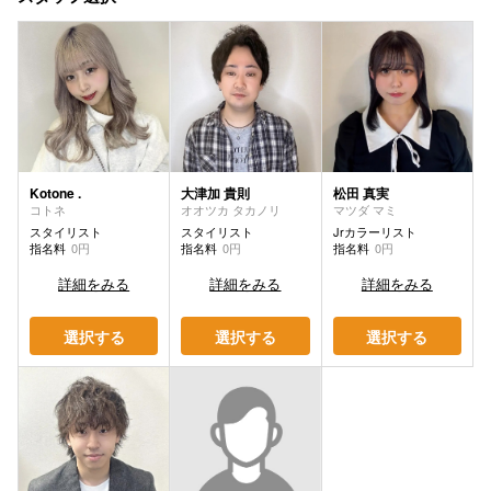
Kotone .
大津加 貴則
松田 真実
コトネ
オオツカ タカノリ
マツダ マミ
スタイリスト
スタイリスト
Jrカラーリスト
指名料
0円
指名料
0円
指名料
0円
詳細をみる
詳細をみる
詳細をみる
選択する
選択する
選択する