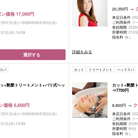
20,350円
ン価格 17,000円
来店日条件
20
ご利用条件
ク
7月01日(水)〜2026年09月30日(水)
有効期限
2026
所要時間
210
31日(木) 14:59
指名料
無し
詳細をみる
選択する
スパ
カット
トリートメント
ヘッドスパ
ッ+艶髪トリートメント+バリ式ヘッ
カット+艶髪ト
⇒7700円
価格 6,600円
ク
8,800円
7月01日(水)〜2026年09月30日(水)
来店日条件
20
ご利用条件
ク
31日(木) 14:59
有効期限
2026
所要時間
90分
指名料
無し