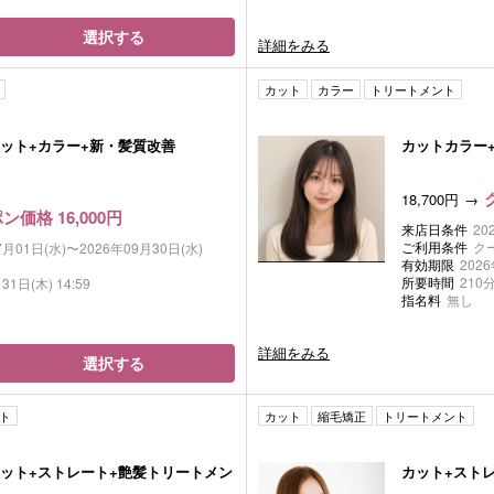
選択する
詳細をみる
カット
カラー
トリートメント
カット+カラー+新・髪質改善
カットカラー+新
18,700円
ン価格 16,000円
来店日条件
20
ご利用条件
ク
7月01日(水)〜2026年09月30日(水)
有効期限
2026
所要時間
210
31日(木) 14:59
指名料
無し
詳細をみる
選択する
ト
カット
縮毛矯正
トリートメント
ット+ストレート+艶髪トリートメン
カット+スト