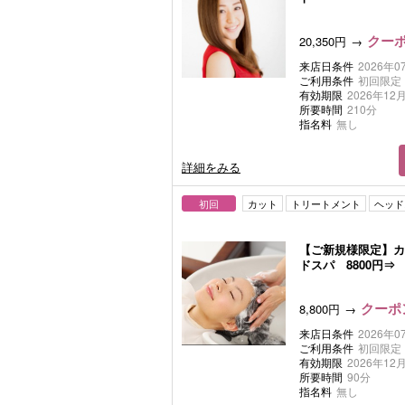
クーポ
20,350円
来店日条件
2026年0
ご利用条件
初回限定
有効期限
2026年12月
所要時間
210分
指名料
無し
詳細をみる
初回
カット
トリートメント
ヘッド
【ご新規様限定】カ
ドスパ 8800円⇒
クーポン
8,800円
来店日条件
2026年0
ご利用条件
初回限定
有効期限
2026年12月
所要時間
90分
指名料
無し