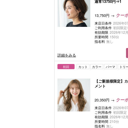
通常13750円⇒1
クーポ
13,750円
来店日条件
2026年0
ご利用条件
初回限定
有効期限
2026年12月
所要時間
150分
指名料
無し
詳細をみる
初回
カット
カラー
パーマ
トリ
【ご新規様限定】カ
メント
クーポ
20,350円
来店日条件
2026年0
ご利用条件
初回限定
有効期限
2026年12月
所要時間
210分
指名料
無し