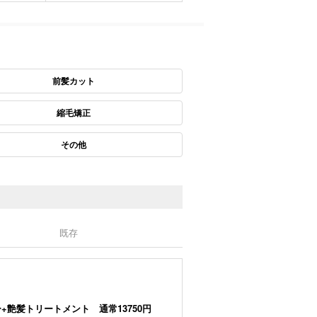
前髪カット
縮毛矯正
その他
既存
+艶髪トリートメント 通常13750円