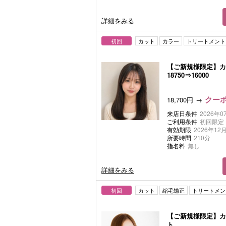
詳細をみる
初回
カット
カラー
トリートメント
【ご新規様限定】
18750⇒16000
クーポ
18,700円
来店日条件
2026年0
ご利用条件
初回限定
有効期限
2026年12月
所要時間
210分
指名料
無し
詳細をみる
初回
カット
縮毛矯正
トリートメン
【ご新規様限定】カ
ト