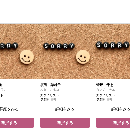
花
須田 菜穂子
菅野 千恵
 ワカ
スダ ナホコ
カンノ チエ
スト
スタイリスト
スタイリスト
円
指名料
0円
指名料
0円
詳細をみる
詳細をみる
詳細をみ
選択する
選択する
選択する