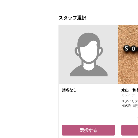
スタッフ選択
指名なし
水出 和
ミズイデ
スタイリ
指名料
0
選択する