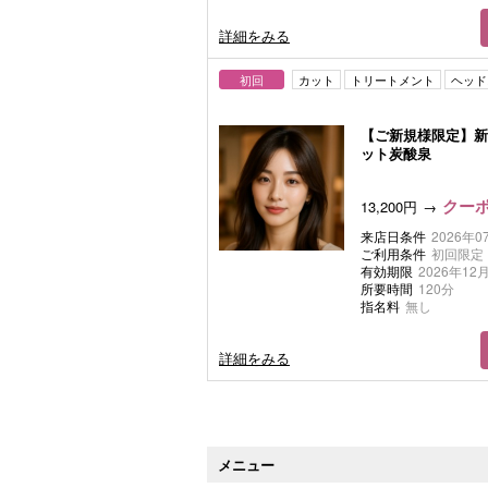
詳細をみる
初回
カット
トリートメント
ヘッド
【ご新規様限定】新
ット炭酸泉
クーポ
13,200円
来店日条件
2026年0
ご利用条件
初回限定
有効期限
2026年12月
所要時間
120分
指名料
無し
詳細をみる
メニュー