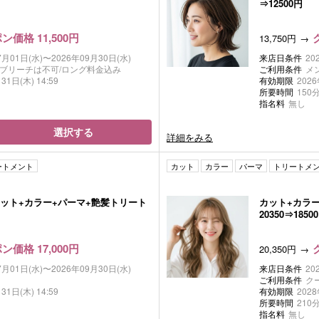
⇒12500円
ン価格 11,500円
13,750円
7月01日(水)〜2026年09月30日(水)
来店日条件
20
/ブリーチは不可/ロング料金込み
ご利用条件
メ
31日(木) 14:59
有効期限
2026
所要時間
150
指名料
無し
選択する
詳細をみる
ートメント
カット
カラー
パーマ
トリートメ
ット+カラー+パーマ+艶髪トリート
カット+カラ
20350⇒18500
ン価格 17,000円
20,350円
7月01日(水)〜2026年09月30日(水)
来店日条件
20
ご利用条件
ク
31日(木) 14:59
有効期限
2028
所要時間
210
指名料
無し