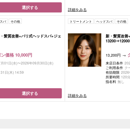
選択する
詳細をみる
スパ
その他
トリートメント
ヘッドスパ
その他
・髪質改善+バリ式ヘッドスパ+ジェ
新・髪質改善
13200⇒12000
ン価格 10,000円
13,200円
7月01日(水)〜2026年09月30日(水)
来店日条件
20
ご利用条件
ク
31日(木) 14:59
有効期限
2026
所要時間
120
指名料
無し
選択する
詳細をみる