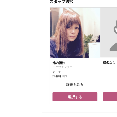
スタッフ選択
指名なし
池内福枝
イケウチフクエ
オーナー
指名料
0円
詳細をみる
選択する