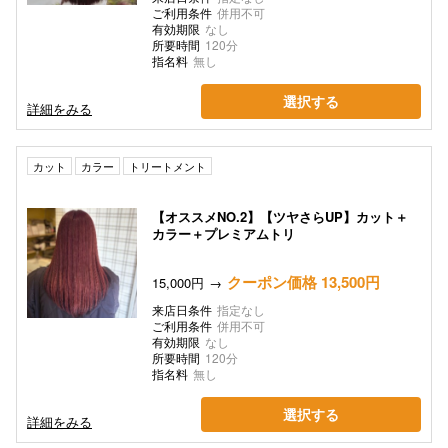
ご利用条件
併用不可
有効期限
なし
所要時間
120分
指名料
無し
選択する
詳細をみる
カット
カラー
トリートメント
【オススメNO.2】【ツヤさらUP】カット＋
カラー＋プレミアムトリ
クーポン価格 13,500円
15,000円
来店日条件
指定なし
ご利用条件
併用不可
有効期限
なし
所要時間
120分
指名料
無し
選択する
詳細をみる