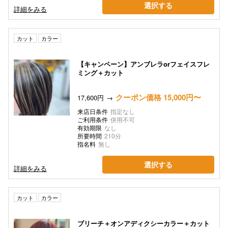
選択する
詳細をみる
カット
カラー
【キャンペーン】アンブレラorフェイスフレ
ミング＋カット
クーポン価格 15,000円〜
17,600円
来店日条件
指定なし
ご利用条件
併用不可
有効期限
なし
所要時間
210分
指名料
無し
選択する
詳細をみる
カット
カラー
ブリーチ＋オンアディクシーカラー＋カット