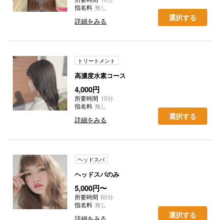
指名料
無し
選択する
詳細をみる
トリートメント
高濃度水素コース
4,000円
所要時間
10分
指名料
無し
選択する
詳細をみる
ヘッドスパ
ヘッドスパのみ
5,000円〜
所要時間
60分
指名料
無し
選択する
詳細をみる