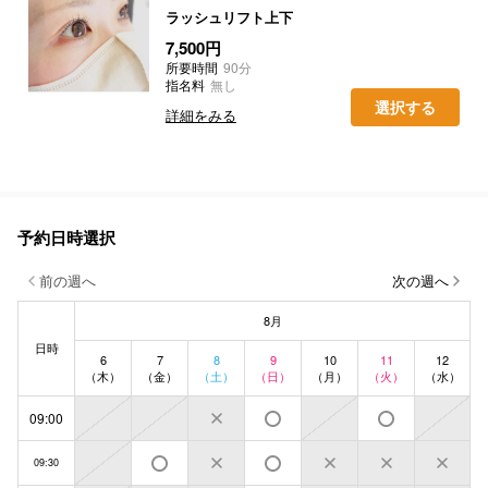
ラッシュリフト上下
7,500円
所要時間
90分
指名料
無し
選択する
詳細をみる
予約日時選択
前の週へ
次の週へ
8月
日時
6
7
8
9
10
11
12
（木）
（金）
（土）
（日）
（月）
（火）
（水）
09:00
09:30