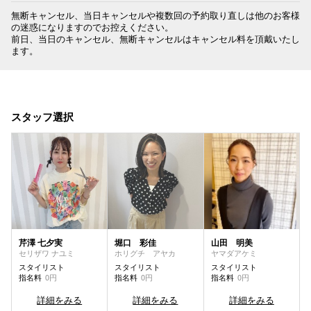
無断キャンセル、当日キャンセルや複数回の予約取り直しは他のお客様
の迷惑になりますのでお控えください。

前日、当日のキャンセル、無断キャンセルはキャンセル料を頂戴いたし
ます。
スタッフ選択
芹澤 七夕実
堀口 彩佳
山田 明美
セリザワ ナユミ
ホリグチ アヤカ
ヤマダアケミ
スタイリスト
スタイリスト
スタイリスト
指名料
0円
指名料
0円
指名料
0円
詳細をみる
詳細をみる
詳細をみる