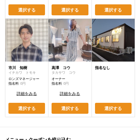
選択する
選択する
選択する
市川 知樹
高澤 コウ
指名なし
イチカワ トモキ
タカサワ コウ
ロンズマネージャー
オーナー
指名料
0円
指名料
0円
詳細をみる
詳細をみる
選択する
選択する
選択する
メニュー・クーポンを絞り込む