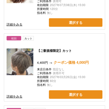
ご利用条件
併用可
有効期限
2027年07月08日(木) 15:00
所要時間
120分
指名料
無し
選択する
詳細をみる
初回
カット
【ご新規様限定】カット
クーポン価格 4,000円
4,400円
来店日条件
指定なし
ご利用条件
併用不可
有効期限
2027年03月26日(金) 15:00
所要時間
60分
指名料
無し
選択する
詳細をみる