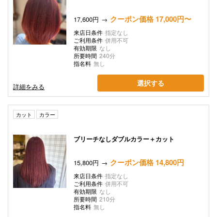
クーポン価格 17,000円〜
17,600円
来店日条件
指定なし
ご利用条件
併用不可
有効期限
なし
所要時間
240分
指名料
無し
選択する
詳細をみる
カット
カラー
ブリーチなしダブルカラー＋カット
クーポン価格 14,800円
15,800円
来店日条件
指定なし
ご利用条件
併用不可
有効期限
なし
所要時間
210分
指名料
無し