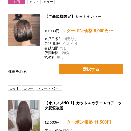
初回
カット
カラー
【ご新規様限定】カット＋カラー
クーポン価格 9,000円〜
10,000円
来店日条件
指定なし
ご利用条件
併用不可
有効期限
なし
所要時間
120分
指名料
無し
選択する
詳細をみる
カット
カラー
トリートメント
【オススメNO.1】カット＋カラー＋コアロッ
ク髪質改善
クーポン価格 11,500円
12,000円
来店日条件
指定なし