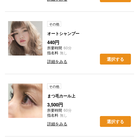
その他
オートシャンプー
440円
所要時間
60分
指名料
無し
選択する
詳細をみる
その他
まつ毛カール上
3,500円
所要時間
60分
指名料
無し
選択する
詳細をみる