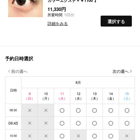
カラーエクステ＋￥1100 】
11,330円
所要時間
105分
選択する
詳細をみる
予約日時選択
前の週へ
次の週へ
8月
日時
9
10
11
12
13
14
15
（日）
（月）
（火）
（水）
（木）
（金）
（土）
09:30
09:45
10:00