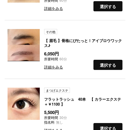
所要時間
60分
選択する
詳細をみる
その他
【 眉毛 】骨格にぴたっと！アイブロウワック
ス♪
6,050円
所要時間
60分
選択する
詳細をみる
まつげエクステ
フラットラッシュ 40本 【 カラーエクステ
＋￥1100 】
5,500円
所要時間
30分
指名料
無し
選択する