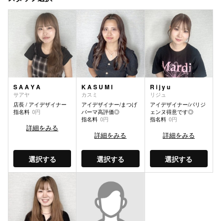
S A A Y A
K A S U M I
R i j y u
サアヤ
カスミ
リジュ
店長 / アイデザイナー
アイデザイナー/まつげ
アイデザイナー/パリジ
指名料
0円
パーマ高評価◎
ェンヌ得意です◎
指名料
0円
指名料
0円
詳細をみる
詳細をみる
詳細をみる
選択する
選択する
選択する