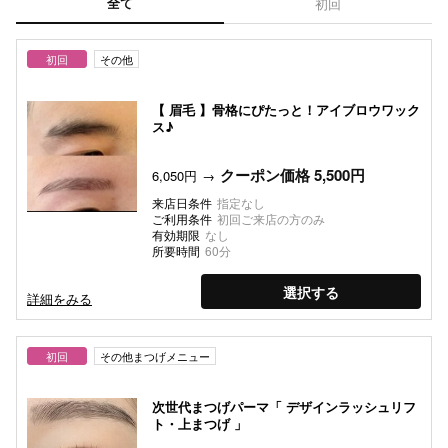
全て
初回
初回
その他
【 眉毛 】骨格にぴたっと！アイブロウワック
ス♪
クーポン価格 5,500円
6,050円
来店日条件
指定なし
ご利用条件
初回ご来店の方のみ
有効期限
なし
所要時間
60分
選択する
詳細をみる
初回
その他まつげメニュー
次世代まつげパーマ「 デザインラッシュリフ
ト・上まつげ 」