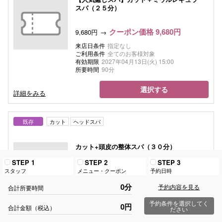
スパ（２５分）
クーポン価格 9,680円
9,680円
来店日条件
指定なし
ご利用条件
全てのお客様対象
有効期限
2027年04月13日(火) 15:00
所要時間
90分
選択する
詳細をみる
既存
カット
ヘッドスパ
カット+頭皮の整体スパ（３０分）
STEP 1
STEP 2
STEP 3
クーポン価格 10,560円
10,560円
スタッフ
メニュー・クーポン
予約日時
来店日条件
指定なし
0分
予約内容を見る
合計所要時間
ご利用条件
全てのお客様対象
有効期限
2027年04月13日(火) 15:00
予約条件を選択してく
0円
合計金額（税込）
所要時間
90分
ださい