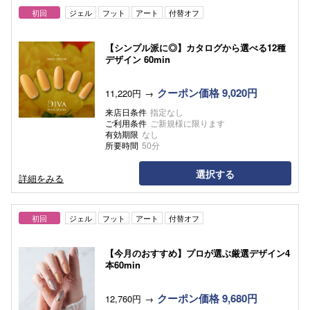
初回
ジェル
フット
アート
付替オフ
【シンプル派に◎】カタログから選べる12種
デザイン 60min
クーポン価格 9,020円
11,220円
来店日条件
指定なし
ご利用条件
ご新規様に限ります
有効期限
なし
所要時間
50分
選択する
詳細をみる
初回
ジェル
フット
アート
付替オフ
【今月のおすすめ】プロが選ぶ厳選デザイン4
本60min
クーポン価格 9,680円
12,760円