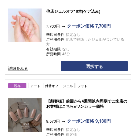
他店ジェルオフ10本(ケア込み)
クーポン価格 7,700円
7,700円
来店日条件
指定なし
ご利用条件
他店で施術したジェルがついている
方
有効期限
なし
所要時間
45分
選択する
詳細をみる
既存
アート
付替オフ
ジェル
フット
【顧客様】前回から4週間以内周期でご来店の
お客様はこちら※ワンカラー価格
クーポン価格 9,130円
9,570円
来店日条件
指定なし
ご利用条件
顧客様