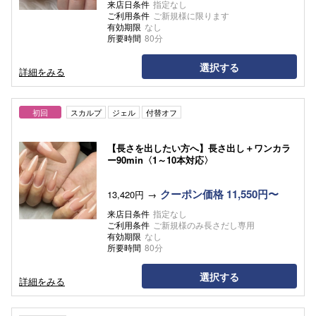
来店日条件
指定なし
ご利用条件
ご新規様に限ります
有効期限
なし
所要時間
80分
選択する
詳細をみる
初回
スカルプ
ジェル
付替オフ
【長さを出したい方へ】長さ出し＋ワンカラ
ー90min〈1～10本対応〉
クーポン価格 11,550円〜
13,420円
来店日条件
指定なし
ご利用条件
ご新規様のみ長さだし専用
有効期限
なし
所要時間
80分
選択する
詳細をみる