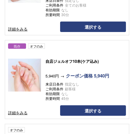
来店日条件
指定なし
ご利用条件
全てのお客様
有効期限
なし
所要時間
30分
選択する
詳細をみる
既存
オフのみ
自店ジェルオフ10本(ケア込み)
クーポン価格 5,940円
5,940円
来店日条件
指定なし
ご利用条件
顧客様
有効期限
なし
所要時間
45分
選択する
詳細をみる
オフのみ