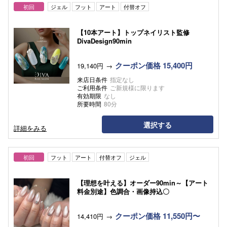
初回
ジェル
フット
アート
付替オフ
【10本アート】トップネイリスト監修
DivaDesign90min
クーポン価格 15,400円
19,140円
来店日条件
指定なし
ご利用条件
ご新規様に限ります
有効期限
なし
所要時間
80分
選択する
詳細をみる
初回
フット
アート
付替オフ
ジェル
【理想を叶える】オーダー90min～【アート
料金別途】色調合・画像持込〇
クーポン価格 11,550円〜
14,410円