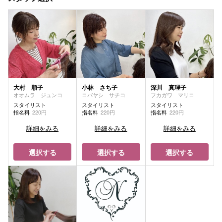
大村 順子
小林 さち子
深川 真理子
オオムラ ジュンコ
コバヤシ サチコ
フカガワ マリコ
スタイリスト
スタイリスト
スタイリスト
指名料
220円
指名料
220円
指名料
220円
詳細をみる
詳細をみる
詳細をみる
選択する
選択する
選択する