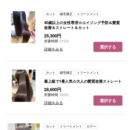
カット
縮毛矯正
トリートメント
40歳以上の女性専用☆エイジング予防＆髪質
改善＆ストレート＆カット
25,300円
所要時間
210分
選択する
詳細をみる
カット
縮毛矯正
トリートメント
最上級で1番人気☆大人の髪質改善ストレート
28,600円
所要時間
240分
選択する
詳細をみる
カット
トリートメント
カラー