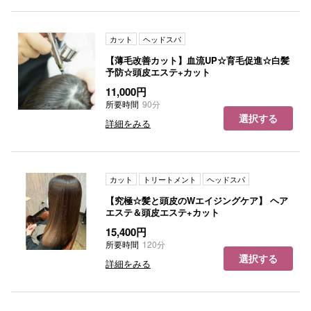
カット
ヘッドスパ
【薄毛改善カット】血流UP☆育毛促進☆白髪
予防☆頭皮エステ+カット
11,000円
所要時間
90分
選択する
詳細をみる
カット
トリートメント
ヘッドスパ
【究極☆髪と頭皮のWエイジングケア】 ヘア
エステ＆頭皮エステ+カット
15,400円
所要時間
120分
選択する
詳細をみる