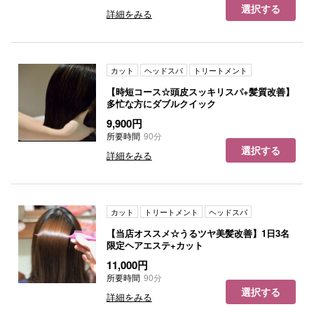
選択する
詳細をみる
カット
ヘッドスパ
トリートメント
【時短コース☆頭皮スッキリスパ+髪質改善】
多忙な方にダブルクイック
9,900円
所要時間
90分
選択する
詳細をみる
カット
トリートメント
ヘッドスパ
【当店オススメ☆うるツヤ美髪改善】1日3名
限定ヘアエステ+カット
11,000円
所要時間
90分
選択する
詳細をみる