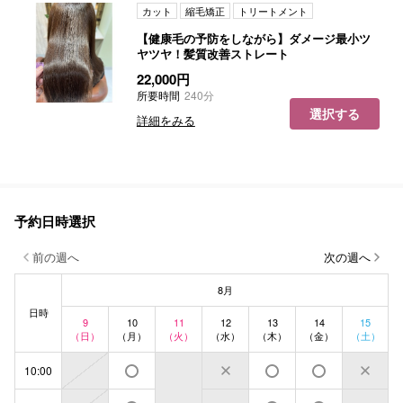
カット
縮毛矯正
トリートメント
【健康毛の予防をしながら】ダメージ最小ツ
ヤツヤ！髪質改善ストレート
22,000円
所要時間
240分
選択する
詳細をみる
予約日時選択
前の週へ
次の週へ
8月
日時
9
10
11
12
13
14
15
（日）
（月）
（火）
（水）
（木）
（金）
（土）
10:00