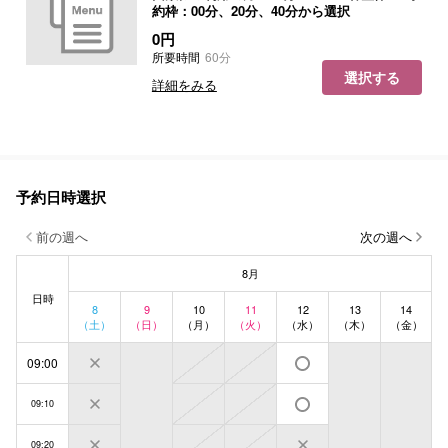
約枠：00分、20分、40分から選択
0円
所要時間
60分
選択する
詳細をみる
予約日時選択
前の週へ
次の週へ
8月
日時
8
9
10
11
12
13
14
（土）
（日）
（月）
（火）
（水）
（木）
（金）
09:00
09:10
09:20