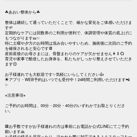
☘あおい整体から☘

整体は継続して通っていただくことで、確かな変化をご体感いただけま
す🌱

定期的なケアには回数券のご利用が便利で、体調管理や体質の底上げに
もつながります🎫✨

特に土曜や夕方のお時間は混み合いやすいため、施術後に次回のご予約
を確保されると安心です📆

産前産後のお母さまには、骨盤まわりのケアが欠かせません👩‍🍼💞

育児や家事で酷使したお身体を、私たちがしっかり整えさせていただき
ます😊

お子様連れでも大歓迎です✨気軽にいらしてください👍

🌟アプリ・WEB予約はいつでも受付中！24時間ご利用いただけます📲
✨

※注意事項※

ご予約のお時間は、00分・20分・40分のいずれかでお取とりくださ
い。

🟥お手数ですがお子様連れの方は事前にお電話か公式LINEにてご予約
願います🙏

お子様の様子を見守ったり、泣かれた際に対応できるようスタッフを一