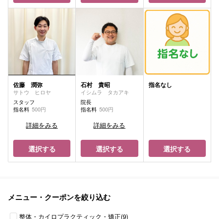
佐藤 潤弥
石村 貴昭
指名なし
サトウ ヒロヤ
イシムラ タカアキ
スタッフ
院長
指名料
500円
指名料
500円
詳細をみる
詳細をみる
選択する
選択する
選択する
メニュー・クーポンを絞り込む
整体・カイロプラクティック・矯正(9)