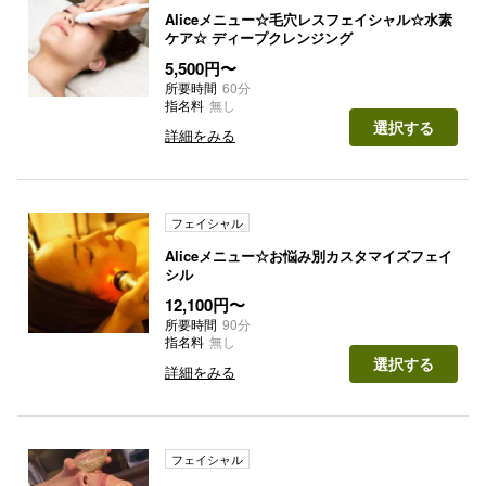
Aliceメニュー☆毛穴レスフェイシャル☆水素
ケア☆ ディープクレンジング
5,500円〜
所要時間
60分
指名料
無し
選択する
詳細をみる
フェイシャル
Aliceメニュー☆お悩み別カスタマイズフェイ
シル
12,100円〜
所要時間
90分
指名料
無し
選択する
詳細をみる
フェイシャル