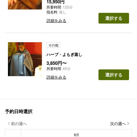
15,950円
所要時間
120分
指名料
無し
選択する
詳細をみる
その他
ハーブ・よもぎ蒸し
3,850円〜
所要時間
45分
選択する
詳細をみる
予約日時選択
前の週へ
次の週へ
8月