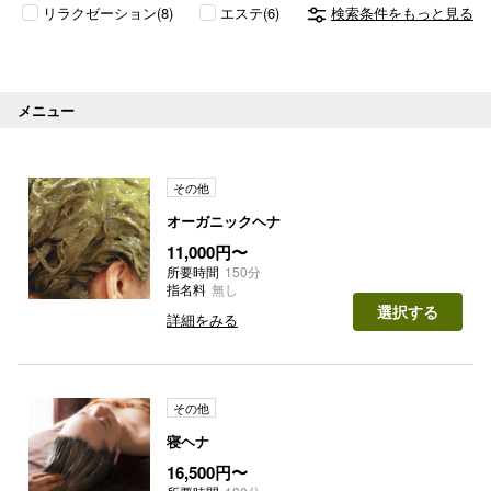
リラクゼーション(8)
エステ(6)
検索条件をもっと見る
メニュー
その他
オーガニックヘナ
11,000円〜
所要時間
150分
指名料
無し
選択する
詳細をみる
その他
寝ヘナ
16,500円〜