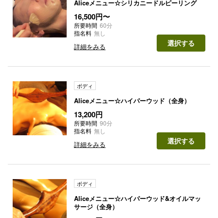
Aliceメニュー☆シリカニードルピーリング
16,500円〜
所要時間
60分
指名料
無し
選択する
詳細をみる
ボディ
Aliceメニュー☆ハイパーウッド（全身）
13,200円
所要時間
90分
指名料
無し
選択する
詳細をみる
ボディ
Aliceメニュー☆ハイパーウッド&オイルマッ
サージ（全身）