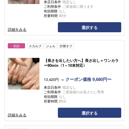
来店日条件
指定なし
ご利用条件
ご新規様に限ります
有効期限
なし
所要時間
80分
選択する
詳細をみる
初回
スカルプ
ジェル
付替オフ
【長さを出したい方へ】長さ出し＋ワンカラ
ー90min〈1～10本対応〉
クーポン価格 9,680円〜
13,420円
来店日条件
指定なし
ご利用条件
ご新規様のみ長さだし専用
有効期限
なし
所要時間
80分
選択する
詳細をみる