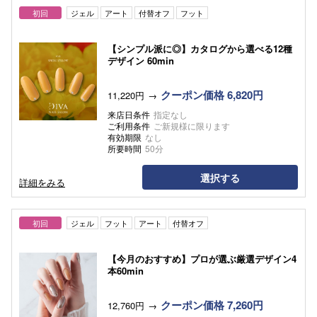
初回
ジェル
アート
付替オフ
フット
【シンプル派に◎】カタログから選べる12種
デザイン 60min
クーポン価格 6,820円
11,220円
来店日条件
指定なし
ご利用条件
ご新規様に限ります
有効期限
なし
所要時間
50分
選択する
詳細をみる
初回
ジェル
フット
アート
付替オフ
【今月のおすすめ】プロが選ぶ厳選デザイン4
本60min
クーポン価格 7,260円
12,760円