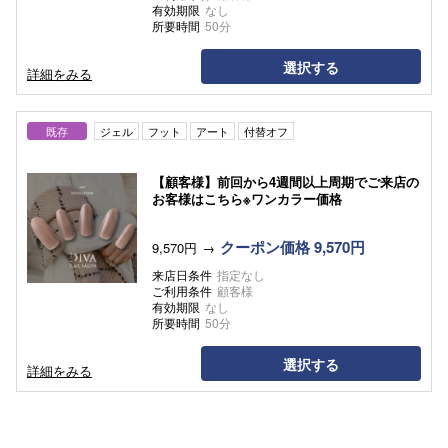
有効期限
なし
所要時間
50分
選択する
詳細をみる
既存
ジェル
フット
アート
付替オフ
【顧客様】前回から4週間以上周期でご来店の
お客様はこちら※ワンカラー価格
クーポン価格 9,570円
9,570円
来店日条件
指定なし
ご利用条件
顧客様
有効期限
なし
所要時間
50分
選択する
詳細をみる