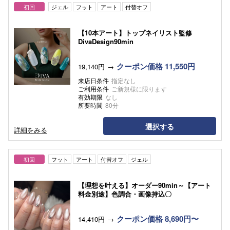
初回
ジェル
フット
アート
付替オフ
【10本アート】トップネイリスト監修
DivaDesign90min
クーポン価格 11,550円
19,140円
来店日条件
指定なし
ご利用条件
ご新規様に限ります
有効期限
なし
所要時間
80分
選択する
詳細をみる
初回
フット
アート
付替オフ
ジェル
【理想を叶える】オーダー90min～【アート
料金別途】色調合・画像持込〇
クーポン価格 8,690円〜
14,410円