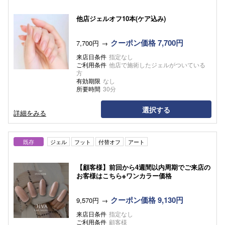
他店ジェルオフ10本(ケア込み)
クーポン価格 7,700円
7,700円
来店日条件
指定なし
ご利用条件
他店で施術したジェルがついている
方
有効期限
なし
所要時間
30分
選択する
詳細をみる
既存
ジェル
フット
付替オフ
アート
【顧客様】前回から4週間以内周期でご来店の
お客様はこちら※ワンカラー価格
クーポン価格 9,130円
9,570円
来店日条件
指定なし
ご利用条件
顧客様