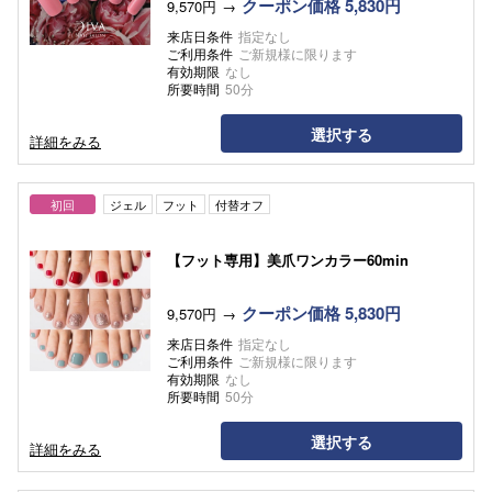
クーポン価格 5,830円
9,570円
来店日条件
指定なし
ご利用条件
ご新規様に限ります
有効期限
なし
所要時間
50分
選択する
詳細をみる
初回
ジェル
フット
付替オフ
【フット専用】美爪ワンカラー60min
クーポン価格 5,830円
9,570円
来店日条件
指定なし
ご利用条件
ご新規様に限ります
有効期限
なし
所要時間
50分
選択する
詳細をみる