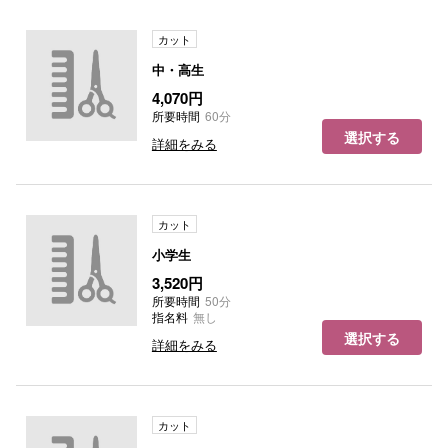
カット
中・高生
4,070円
所要時間
60分
選択する
詳細をみる
カット
小学生
3,520円
所要時間
50分
指名料
無し
選択する
詳細をみる
カット