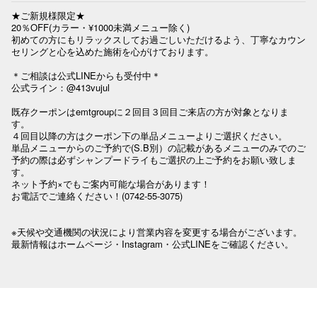
★ご新規様限定★

20％OFF(カラー・¥1000未満メニュー除く)

初めての方にもリラックスしてお過ごしいただけるよう、丁寧なカウン
セリングと心を込めた施術を心がけております。

＊ご相談は公式LINEからも受付中＊

公式ライン：@413vujul

既存クーポンはemtgroupに２回目３回目ご来店の方が対象となりま
す。

４回目以降の方はクーポン下の単品メニューよりご選択ください。

単品メニューからのご予約で(S.B別）の記載があるメニューのみでのご
予約の際は必ずシャンプードライもご選択の上ご予約をお願い致しま
す。

ネット予約×でもご案内可能な場合があります！

お電話でご連絡ください！(0742-55-3075)

※天候や交通機関の状況により営業内容を変更する場合がございます。

最新情報はホームページ・Instagram・公式LINEをご確認ください。
