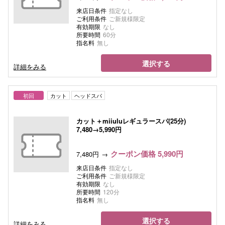
来店日条件
指定なし
ご利用条件
ご新規様限定
有効期限
なし
所要時間
60分
指名料
無し
選択する
詳細をみる
初回
カット
ヘッドスパ
カット＋miiuluレギュラースパ(25分)
7,480→5,990円
クーポン価格 5,990円
7,480円
来店日条件
指定なし
ご利用条件
ご新規様限定
有効期限
なし
所要時間
120分
指名料
無し
選択する
詳細をみる