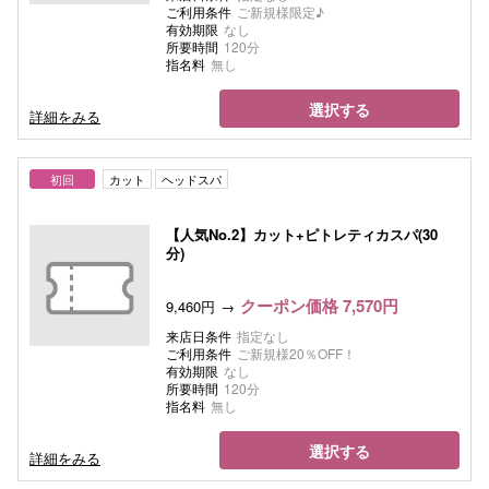
ご利用条件
ご新規様限定♪
有効期限
なし
所要時間
120分
指名料
無し
選択する
詳細をみる
初回
カット
ヘッドスパ
【人気No.2】カット+ピトレティカスパ(30
分)
クーポン価格 7,570円
9,460円
来店日条件
指定なし
ご利用条件
ご新規様20％OFF！
有効期限
なし
所要時間
120分
指名料
無し
選択する
詳細をみる