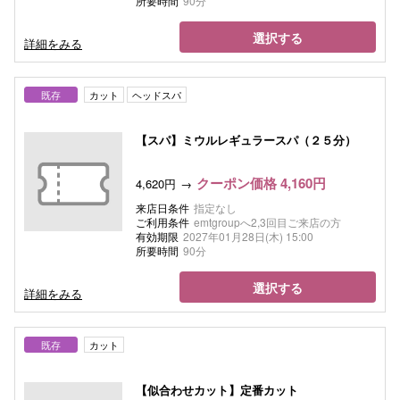
所要時間
90分
選択する
詳細をみる
既存
カット
ヘッドスパ
【スパ】ミウルレギュラースパ（２５分）
クーポン価格 4,160円
4,620円
来店日条件
指定なし
ご利用条件
emtgroupへ2,3回目ご来店の方
有効期限
2027年01月28日(木) 15:00
所要時間
90分
選択する
詳細をみる
既存
カット
【似合わせカット】定番カット