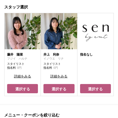
スタッフ選択
藤井 陽菜
井上 利奈
指名なし
フジイ ハルナ
イノウエ リナ
スタイリスト
スタイリスト
指名料
0円
指名料
0円
詳細をみる
詳細をみる
選択する
選択する
選択する
メニュー・クーポンを絞り込む